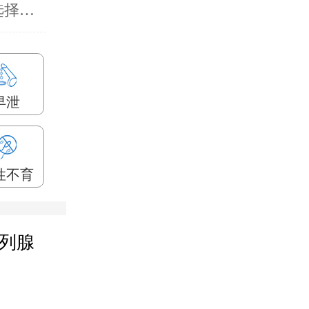
【导读】男性朋友们要治疗阳痿早泄的话要选择正规专业的男科医院…
早泄
性不育
列腺
大连哪