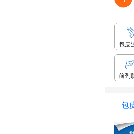
包皮
前列
包