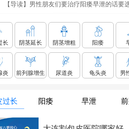
过长
阴茎延长
阴茎增粗
阳痿
腺炎
前列腺增生
尿道炎
龟头炎
男
皮过长
阳痿
早泄
前
大连割包皮医院哪家好