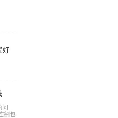
现在阳痿
痿的治疗医院
大连哪
院好
阳痿后，
选择了诊所
钱
大连看
的问
很多男性
连割包
择医院，