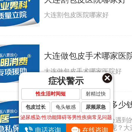
大连割包皮医院哪家好
大连做包皮手术哪家医
大连做包皮手术哪家医院好
症状警示
性生活时间短
射精过快
大连割包皮手术要多少
包皮过长
龟头敏感
尿频尿急
泌尿感染/性功能障碍等男性疾病常见问题
包皮过长是许多男人都会遇到
题。 那包皮怎么会太长呢？大
电话咨询
在线咨询