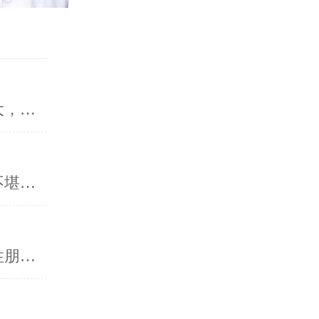
【导读】近些年来，人们随着生活压力的增大，各…
【导读】男性疾病的问题让无数患者皆痛苦不堪，要选…
【导读】男性疾病始终不断困扰着广大的男性朋友们，解决男性疾病…